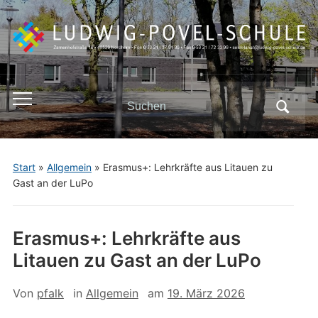
Search
Toggle
for:
mobile
menu
Start
»
Allgemein
»
Erasmus+: Lehrkräfte aus Litauen zu
Gast an der LuPo
Erasmus+: Lehrkräfte aus
Litauen zu Gast an der LuPo
Von
pfalk
in
Allgemein
am
19. März 2026