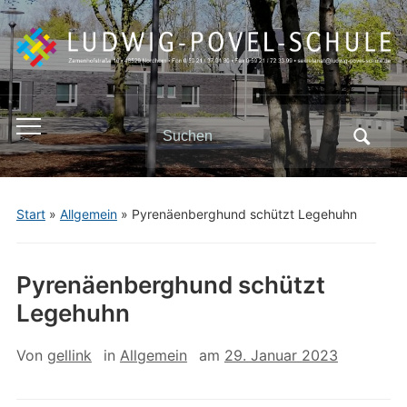
Search
Toggle
for:
mobile
menu
Start
»
Allgemein
»
Pyrenäenberghund schützt Legehuhn
Pyrenäenberghund schützt
Legehuhn
Von
gellink
in
Allgemein
am
29. Januar 2023