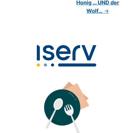
Honig … UND der
Wolf…
→